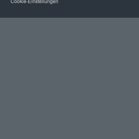
Cookie-Einstellungen
KONTAKT
TerraTec – Baugrunduntersuchung
Hainholzstraße 42, 18435 Stralsund
Tel. 038 31 / 288 89 80
E-Mail:
office@terratec-baugrunduntersuchung.de
ZERTIFIKATE