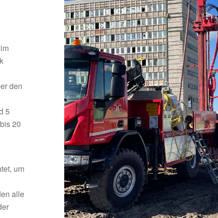
 im
k
ber den
d 5
bis 20
tet, um
en alle
der